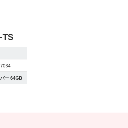
-TS
37034
ー 64GB