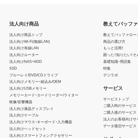
法人向け商品
教えてバッファ
法人向け商品トップ
教えてバッファロー
法人向けWi-Fi(無線LAN)
商品の選び方
法人向け有線LAN
もっと活用！
法人向けルーター
困った！知りたい！そ
法人向けNAS・HDD
基礎知識・用語集
SSD
特集
ブルーレイ/DVD/CDドライブ
デジラボ
法人向けメモリー・組込み/OEM
サービス
法人向けUSBメモリー
メモリーカード・カードリーダー/ライター
サービストップ
映像/音響機器
ご購入時のサービス
法人向け液晶ディスプレイ
ご購入後のサービス
法人向けケーブル
法人のお客様向けサ
法人向けマウス・キーボード・入力機器
データ復旧サービス
法人向けヘッドセット
法人向けスマートフォンアクセサリー