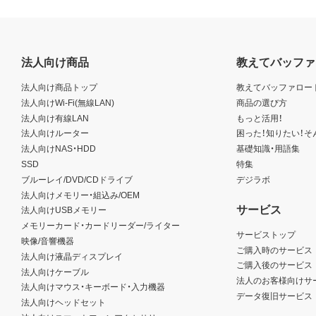
法人向け商品
教えてバッファ
法人向け商品トップ
教えてバッファロー
法人向けWi-Fi(無線LAN)
商品の選び方
法人向け有線LAN
もっと活用！
法人向けルーター
困った！知りたい！そ
法人向けNAS・HDD
基礎知識・用語集
SSD
特集
ブルーレイ/DVD/CDドライブ
デジラボ
法人向けメモリー・組込み/OEM
サービス
法人向けUSBメモリー
メモリーカード・カードリーダー/ライター
サービストップ
映像/音響機器
ご購入時のサービス
法人向け液晶ディスプレイ
ご購入後のサービス
法人向けケーブル
法人のお客様向けサ
法人向けマウス・キーボード・入力機器
データ復旧サービス
法人向けヘッドセット