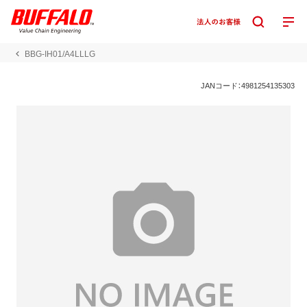
BBG-IH01/A4LLLG
JANコード：4981254135303