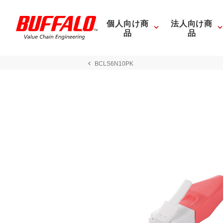
個人向け商
法人向け商
品
品
BCLS6N10PK