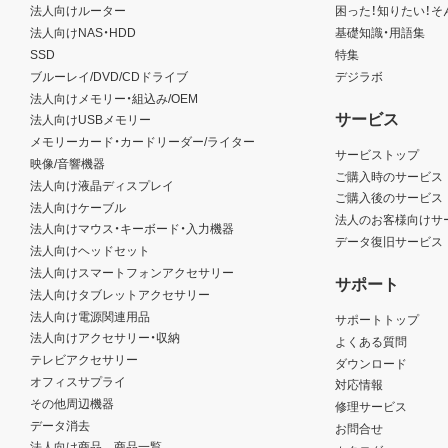
法人向けルーター
困った！知りたい！そ
法人向けNAS・HDD
基礎知識・用語集
SSD
特集
ブルーレイ/DVD/CDドライブ
デジラボ
法人向けメモリー・組込み/OEM
サービス
法人向けUSBメモリー
メモリーカード・カードリーダー/ライター
サービストップ
映像/音響機器
ご購入時のサービス
法人向け液晶ディスプレイ
ご購入後のサービス
法人向けケーブル
法人のお客様向けサ
法人向けマウス・キーボード・入力機器
データ復旧サービス
法人向けヘッドセット
法人向けスマートフォンアクセサリー
サポート
法人向けタブレットアクセサリー
法人向け電源関連用品
サポートトップ
法人向けアクセサリー・収納
よくある質問
テレビアクセサリー
ダウンロード
オフィスサプライ
対応情報
その他周辺機器
修理サービス
データ消去
お問合せ
法人向け商品 商品一覧