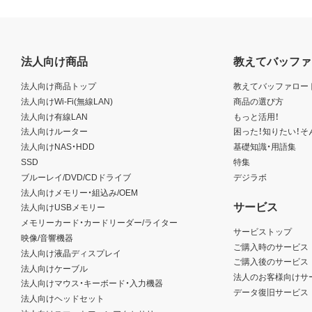
法人向け商品
教えてバッファ
法人向け商品トップ
教えてバッファロー
法人向けWi-Fi(無線LAN)
商品の選び方
法人向け有線LAN
もっと活用！
法人向けルーター
困った！知りたい！そ
法人向けNAS・HDD
基礎知識・用語集
SSD
特集
ブルーレイ/DVD/CDドライブ
デジラボ
法人向けメモリー・組込み/OEM
サービス
法人向けUSBメモリー
メモリーカード・カードリーダー/ライター
サービストップ
映像/音響機器
ご購入時のサービス
法人向け液晶ディスプレイ
ご購入後のサービス
法人向けケーブル
法人のお客様向けサ
法人向けマウス・キーボード・入力機器
データ復旧サービス
法人向けヘッドセット