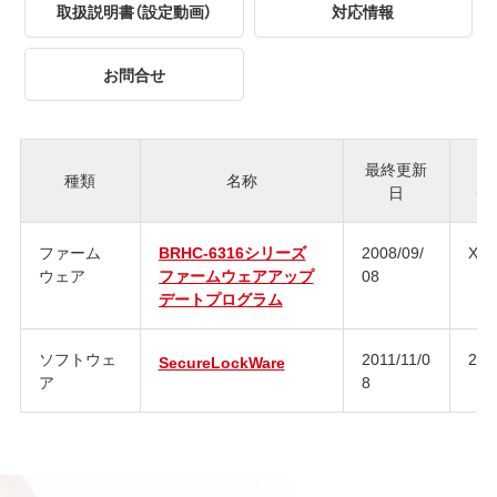
取扱説明書（設定動画）
対応情報
お問合せ
最終更新
種類
名称
日
ジ
ファーム
BRHC-6316シリーズ
2008/09/
XJ0
ウェア
ファームウェアアップ
08
デートプログラム
ソフトウェ
2011/11/0
2.6
SecureLockWare
ア
8