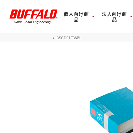
個人向け商
法人向け商
品
品
BSCD01F36BL