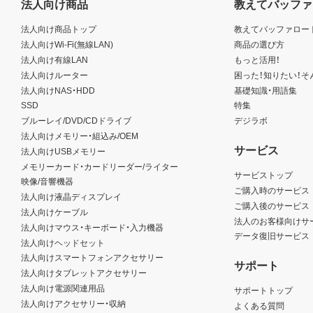
法人向け商品
教えてバッファ
法人向け商品トップ
教えてバッファロー
法人向けWi-Fi(無線LAN)
商品の選び方
法人向け有線LAN
もっと活用！
法人向けルーター
困った！知りたい！そ
法人向けNAS・HDD
基礎知識・用語集
SSD
特集
ブルーレイ/DVD/CDドライブ
デジラボ
法人向けメモリー・組込み/OEM
サービス
法人向けUSBメモリー
メモリーカード・カードリーダー/ライター
サービストップ
映像/音響機器
ご購入時のサービス
法人向け液晶ディスプレイ
ご購入後のサービス
法人向けケーブル
法人のお客様向けサ
法人向けマウス・キーボード・入力機器
データ復旧サービス
法人向けヘッドセット
法人向けスマートフォンアクセサリー
サポート
法人向けタブレットアクセサリー
法人向け電源関連用品
サポートトップ
法人向けアクセサリー・収納
よくある質問