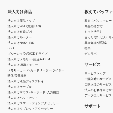
法人向け商品
教えてバッファ
法人向け商品トップ
教えてバッファロー
法人向けWi-Fi(無線LAN)
商品の選び方
法人向け有線LAN
もっと活用！
法人向けルーター
困った！知りたい！そ
法人向けNAS・HDD
基礎知識・用語集
SSD
特集
ブルーレイ/DVD/CDドライブ
デジラボ
法人向けメモリー・組込み/OEM
サービス
法人向けUSBメモリー
メモリーカード・カードリーダー/ライター
サービストップ
映像/音響機器
ご購入時のサービス
法人向け液晶ディスプレイ
ご購入後のサービス
法人向けケーブル
法人のお客様向けサ
法人向けマウス・キーボード・入力機器
データ復旧サービス
法人向けヘッドセット
法人向けスマートフォンアクセサリー
サポート
法人向けタブレットアクセサリー