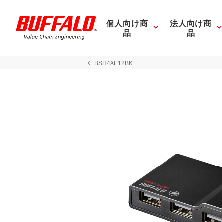
個人向け商
法人向け商
品
品
BSH4AE12BK