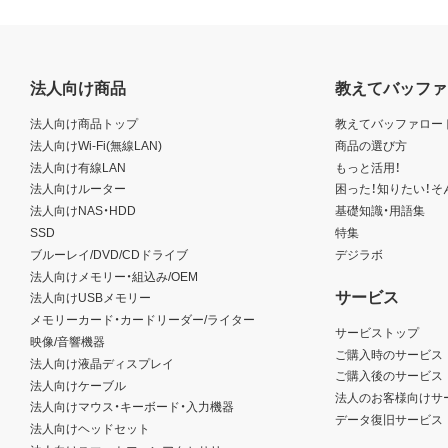
法人向け商品
教えてバッファ
法人向け商品トップ
教えてバッファロー
法人向けWi-Fi(無線LAN)
商品の選び方
法人向け有線LAN
もっと活用！
法人向けルーター
困った！知りたい！そ
法人向けNAS・HDD
基礎知識・用語集
SSD
特集
ブルーレイ/DVD/CDドライブ
デジラボ
法人向けメモリー・組込み/OEM
サービス
法人向けUSBメモリー
メモリーカード・カードリーダー/ライター
サービストップ
映像/音響機器
ご購入時のサービス
法人向け液晶ディスプレイ
ご購入後のサービス
法人向けケーブル
法人のお客様向けサ
法人向けマウス・キーボード・入力機器
データ復旧サービス
法人向けヘッドセット