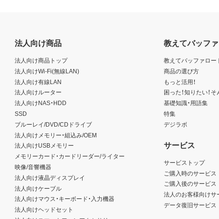
法人向け商品
教えてバッファ
法人向け商品トップ
教えてバッファロー
法人向けWi-Fi(無線LAN)
商品の選び方
法人向け有線LAN
もっと活用！
法人向けルーター
困った！知りたい！そ
法人向けNAS・HDD
基礎知識・用語集
SSD
特集
ブルーレイ/DVD/CDドライブ
デジラボ
法人向けメモリー・組込み/OEM
サービス
法人向けUSBメモリー
メモリーカード・カードリーダー/ライター
サービストップ
映像/音響機器
ご購入時のサービス
法人向け液晶ディスプレイ
ご購入後のサービス
法人向けケーブル
法人のお客様向けサ
法人向けマウス・キーボード・入力機器
データ復旧サービス
法人向けヘッドセット