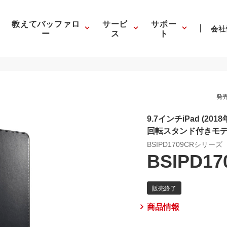
教えてバッファロ
サービ
サポー
会社
ー
ス
ト
発売
9.7インチiPad (2
回転スタンド付きモ
BSIPD1709CRシリーズ
BSIPD1
商品情報