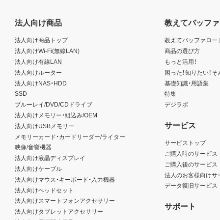
法人向け商品
教えてバッファ
法人向け商品トップ
教えてバッファロー
法人向けWi-Fi(無線LAN)
商品の選び方
法人向け有線LAN
もっと活用！
法人向けルーター
困った！知りたい！そ
法人向けNAS・HDD
基礎知識・用語集
SSD
特集
ブルーレイ/DVD/CDドライブ
デジラボ
法人向けメモリー・組込み/OEM
サービス
法人向けUSBメモリー
メモリーカード・カードリーダー/ライター
サービストップ
映像/音響機器
ご購入時のサービス
法人向け液晶ディスプレイ
ご購入後のサービス
法人向けケーブル
法人のお客様向けサ
法人向けマウス・キーボード・入力機器
データ復旧サービス
法人向けヘッドセット
法人向けスマートフォンアクセサリー
サポート
法人向けタブレットアクセサリー