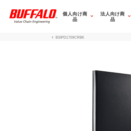
個人向け商
法人向け商
品
品
BSIPD1709CRBK