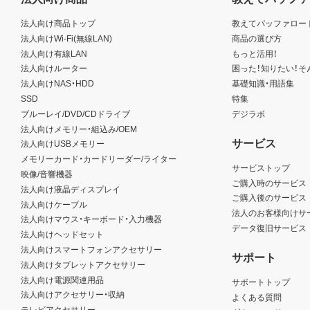
法人向け商品トップ
教えてバッファロー
法人向けWi-Fi(無線LAN)
商品の選び方
法人向け有線LAN
もっと活用！
法人向けルーター
困った！知りたい！そ
法人向けNAS・HDD
基礎知識・用語集
SSD
特集
ブルーレイ/DVD/CDドライブ
デジラボ
法人向けメモリー・組込み/OEM
サービス
法人向けUSBメモリー
メモリーカード・カードリーダー/ライター
サービストップ
映像/音響機器
ご購入時のサービス
法人向け液晶ディスプレイ
ご購入後のサービス
法人向けケーブル
法人のお客様向けサ
法人向けマウス・キーボード・入力機器
データ復旧サービス
法人向けヘッドセット
法人向けスマートフォンアクセサリー
サポート
法人向けタブレットアクセサリー
法人向け電源関連用品
サポートトップ
法人向けアクセサリー・収納
よくある質問
テレビアクセサリー