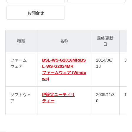
お問合せ
最終更新
種類
名称
日
ジ
ファーム
BSL-WS-G2016MR/BS
2014/06/
3.2.
ウェア
L-WS-G2024MR
18
ファームウェア (Windo
ws)
ソフトウェ
IP設定ユーティリ
2009/11/3
1.0
ア
ティー
0