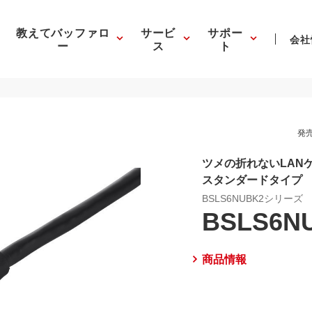
教えてバッファロ
サービ
サポー
会社
ー
ス
ト
発売
ツメの折れないLA
スタンダードタイプ
BSLS6NUBK2シリーズ
BSLS6N
商品情報