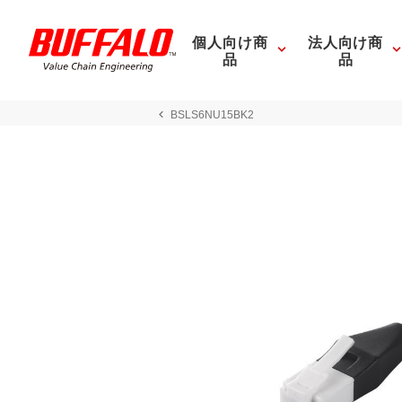
個人向け商
法人向け商
品
品
BSLS6NU15BK2