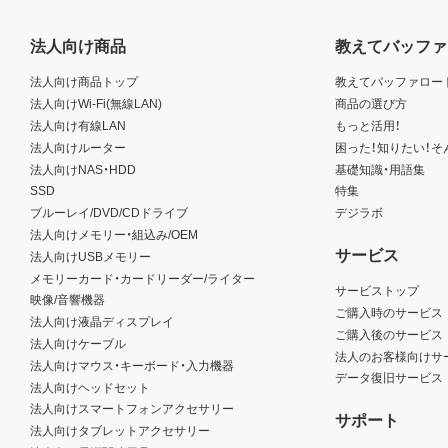
法人向け商品
教えてバッファ
法人向け商品トップ
教えてバッファロー
法人向けWi-Fi(無線LAN)
商品の選び方
法人向け有線LAN
もっと活用！
法人向けルーター
困った！知りたい！そ
法人向けNAS・HDD
基礎知識・用語集
SSD
特集
ブルーレイ/DVD/CDドライブ
デジラボ
法人向けメモリー・組込み/OEM
サービス
法人向けUSBメモリー
メモリーカード・カードリーダー/ライター
サービストップ
映像/音響機器
ご購入時のサービス
法人向け液晶ディスプレイ
ご購入後のサービス
法人向けケーブル
法人のお客様向けサ
法人向けマウス・キーボード・入力機器
データ復旧サービス
法人向けヘッドセット
法人向けスマートフォンアクセサリー
サポート
法人向けタブレットアクセサリー