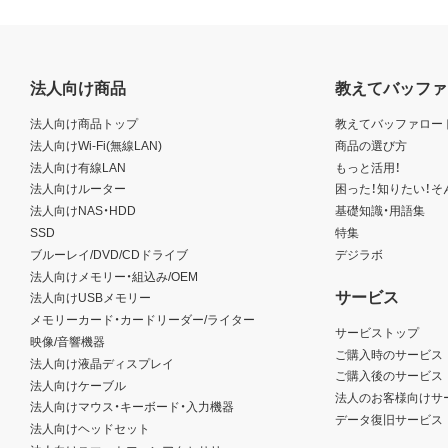
法人向け商品
教えてバッファ
法人向け商品トップ
教えてバッファロー
法人向けWi-Fi(無線LAN)
商品の選び方
法人向け有線LAN
もっと活用！
法人向けルーター
困った！知りたい！そ
法人向けNAS・HDD
基礎知識・用語集
SSD
特集
ブルーレイ/DVD/CDドライブ
デジラボ
法人向けメモリー・組込み/OEM
サービス
法人向けUSBメモリー
メモリーカード・カードリーダー/ライター
サービストップ
映像/音響機器
ご購入時のサービス
法人向け液晶ディスプレイ
ご購入後のサービス
法人向けケーブル
法人のお客様向けサ
法人向けマウス・キーボード・入力機器
データ復旧サービス
法人向けヘッドセット