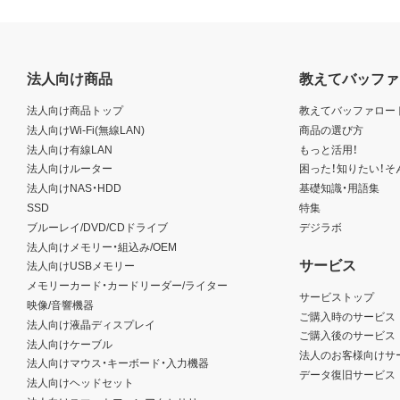
法人向け商品
教えてバッファ
法人向け商品トップ
教えてバッファロー
法人向けWi-Fi(無線LAN)
商品の選び方
法人向け有線LAN
もっと活用！
法人向けルーター
困った！知りたい！そ
法人向けNAS・HDD
基礎知識・用語集
SSD
特集
ブルーレイ/DVD/CDドライブ
デジラボ
法人向けメモリー・組込み/OEM
サービス
法人向けUSBメモリー
メモリーカード・カードリーダー/ライター
サービストップ
映像/音響機器
ご購入時のサービス
法人向け液晶ディスプレイ
ご購入後のサービス
法人向けケーブル
法人のお客様向けサ
法人向けマウス・キーボード・入力機器
データ復旧サービス
法人向けヘッドセット