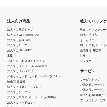
法人向け商品
教えてバッファ
法人向け商品トップ
教えてバッファロー
法人向けWi-Fi(無線LAN)
商品の選び方
法人向け有線LAN
もっと活用！
法人向けルーター
困った！知りたい！そ
法人向けNAS・HDD
基礎知識・用語集
SSD
特集
ブルーレイ/DVD/CDドライブ
デジラボ
法人向けメモリー・組込み/OEM
サービス
法人向けUSBメモリー
メモリーカード・カードリーダー/ライター
サービストップ
映像/音響機器
ご購入時のサービス
法人向け液晶ディスプレイ
ご購入後のサービス
法人向けケーブル
法人のお客様向けサ
法人向けマウス・キーボード・入力機器
データ復旧サービス
法人向けヘッドセット