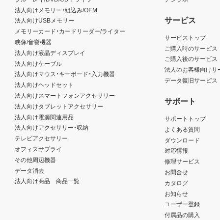
法人向けメモリー・組込み/OEM
サービス
法人向けUSBメモリー
メモリーカード・カードリーダー/ライター
サービストップ
映像/音響機器
ご購入時のサービス
法人向け液晶ディスプレイ
ご購入後のサービス
法人向けケーブル
法人のお客様向けサ
法人向けマウス・キーボード・入力機器
データ復旧サービス
法人向けヘッドセット
法人向けスマートフォンアクセサリー
サポート
法人向けタブレットアクセサリー
法人向け電源関連用品
サポートトップ
法人向けアクセサリー・収納
よくある質問
テレビアクセサリー
ダウンロード
オフィスサプライ
対応情報
その他周辺機器
修理サービス
データ消去
お問合せ
法人向け商品 商品一覧
カタログ
お知らせ
ユーザー登録
付属品の購入