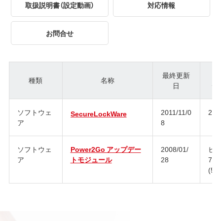
取扱説明書（設定動画）
対応情報
お問合せ
最終更新
種類
名称
日
ジ
ソフトウェ
2011/11/0
2.6
SecureLockWare
ア
8
ソフトウェ
Power2Go アップデー
2008/01/
ビル
ア
トモジュール
28
735
(5.5