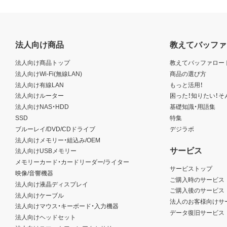
法人向け商品
教えてバッファ
法人向け商品トップ
教えてバッファロー
法人向けWi-Fi(無線LAN)
商品の選び方
法人向け有線LAN
もっと活用！
法人向けルーター
困った！知りたい！そ
法人向けNAS・HDD
基礎知識・用語集
SSD
特集
ブルーレイ/DVD/CDドライブ
デジラボ
法人向けメモリー・組込み/OEM
サービス
法人向けUSBメモリー
メモリーカード・カードリーダー/ライター
サービストップ
映像/音響機器
ご購入時のサービス
法人向け液晶ディスプレイ
ご購入後のサービス
法人向けケーブル
法人のお客様向けサ
法人向けマウス・キーボード・入力機器
データ復旧サービス
法人向けヘッドセット