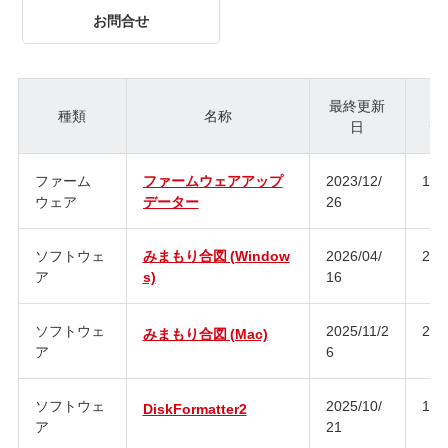
お問合せ
最終更新
種類
名称
日
ジ
ファーム
ファームウェアアップ
2023/12/
1.0
ウェア
データー
26
ソフトウェ
みまもり合図 (Window
2026/04/
2.0
ア
s)
16
ソフトウェ
2025/11/2
2.0
みまもり合図 (Mac)
ア
6
ソフトウェ
2025/10/
1.3
DiskFormatter2
ア
21