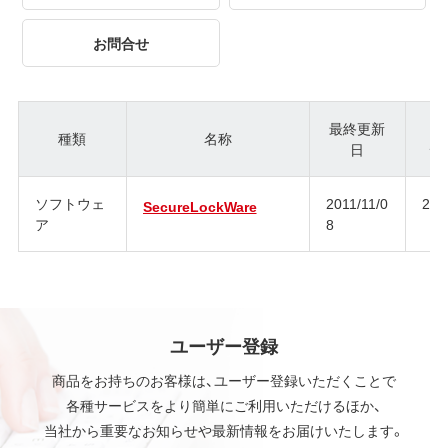
お問合せ
最終更新
種類
名称
日
ジ
ソフトウェ
2011/11/0
2.6
SecureLockWare
ア
8
ユーザー登録
商品をお持ちのお客様は、ユーザー登録いただくことで
各種サービスをより簡単にご利用いただけるほか、
当社から重要なお知らせや最新情報をお届けいたします。