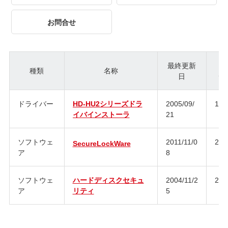
お問合せ
最終更新
種類
名称
日
ジ
ドライバー
HD-HU2シリーズドラ
2005/09/
1.1
イバインストーラ
21
ソフトウェ
2011/11/0
2.6
SecureLockWare
ア
8
ソフトウェ
ハードディスクセキュ
2004/11/2
2.0
ア
リティ
5