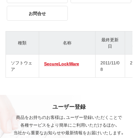
お問合せ
最終更新
種類
名称
日
ジ
ソフトウェ
2011/11/0
2.6
SecureLockWare
ア
8
ユーザー登録
商品をお持ちのお客様は、ユーザー登録いただくことで
各種サービスをより簡単にご利用いただけるほか、
当社から重要なお知らせや最新情報をお届けいたします。