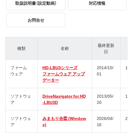
取扱説明書（設定動画）
対応情報
お問合せ
最終更新
種類
名称
日
ジ
ファーム
HD-LBU3シリーズ
2014/10/
1.2
ウェア
ファームウェア アップ
01
データー
ソフトウェ
DriveNavigator for HD
2013/05/
1.0
ア
-LBU3D
20
ソフトウェ
みまもり合図 (Window
2026/04/
2.0
ア
s)
16