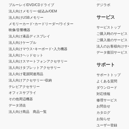
ブルーレイ/DVD/CDドライブ
デジラボ
法人向けメモリー・組込み/OEM
サービス
法人向けUSBメモリー
メモリーカード・カードリーダー/ライター
サービストップ
映像/音響機器
ご購入時のサービス
法人向け液晶ディスプレイ
ご購入後のサービス
法人向けケーブル
法人のお客様向けサ
法人向けマウス・キーボード・入力機器
データ復旧サービス
法人向けヘッドセット
法人向けスマートフォンアクセサリー
サポート
法人向けタブレットアクセサリー
法人向け電源関連用品
サポートトップ
法人向けアクセサリー・収納
よくある質問
テレビアクセサリー
ダウンロード
オフィスサプライ
対応情報
その他周辺機器
修理サービス
データ消去
お問合せ
法人向け商品 商品一覧
カタログ
お知らせ
ユーザー登録