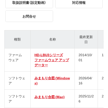
取扱説明書（設定動画）
対応情報
お問合せ
最終更新
種類
名称
日
ジ
ファーム
HD-LBU3シリーズ
2014/10/
1.2
ウェア
ファームウェア アップ
01
データー
ソフトウェ
みまもり合図 (Window
2026/04/
2.0
ア
s)
16
ソフトウェ
2025/11/2
2.0
みまもり合図 (Mac)
ア
6