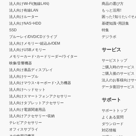
法人向けWi-Fi(無線LAN)
商品の選び方
法人向け有線LAN
もっと活用！
法人向けルーター
困った！知りたい！そ
法人向けNAS・HDD
基礎知識・用語集
SSD
特集
ブルーレイ/DVD/CDドライブ
デジラボ
法人向けメモリー・組込み/OEM
サービス
法人向けUSBメモリー
メモリーカード・カードリーダー/ライター
サービストップ
映像/音響機器
ご購入時のサービス
法人向け液晶ディスプレイ
ご購入後のサービス
法人向けケーブル
法人のお客様向けサ
法人向けマウス・キーボード・入力機器
データ復旧サービス
法人向けヘッドセット
法人向けスマートフォンアクセサリー
サポート
法人向けタブレットアクセサリー
法人向け電源関連用品
サポートトップ
法人向けアクセサリー・収納
よくある質問
テレビアクセサリー
ダウンロード
オフィスサプライ
対応情報
その他周辺機器