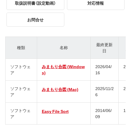
取扱説明書（設定動画）
対応情報
お問合せ
最終更新
種類
名称
日
ジ
ソフトウェ
みまもり合図 (Window
2026/04/
2.0
ア
s)
16
ソフトウェ
2025/11/2
2.0
みまもり合図 (Mac)
ア
6
ソフトウェ
2014/06/
1.0
Easy File Sort
ア
09