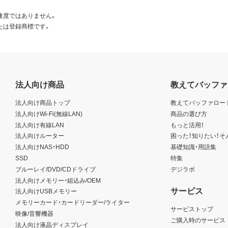
速度ではありません。
たは登録商標です。
法人向け商品
教えてバッファ
法人向け商品トップ
教えてバッファロー
法人向けWi-Fi(無線LAN)
商品の選び方
法人向け有線LAN
もっと活用！
法人向けルーター
困った！知りたい！そ
法人向けNAS・HDD
基礎知識・用語集
SSD
特集
ブルーレイ/DVD/CDドライブ
デジラボ
法人向けメモリー・組込み/OEM
サービス
法人向けUSBメモリー
メモリーカード・カードリーダー/ライター
サービストップ
映像/音響機器
ご購入時のサービス
法人向け液晶ディスプレイ