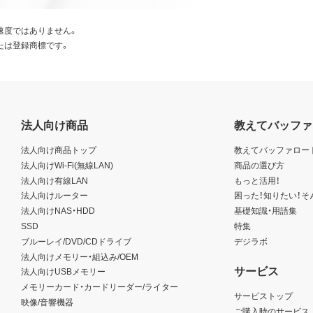
速度ではありません。
たは登録商標です。
法人向け商品
教えてバッファ
法人向け商品トップ
教えてバッファロー
法人向けWi-Fi(無線LAN)
商品の選び方
法人向け有線LAN
もっと活用！
法人向けルーター
困った！知りたい！そ
法人向けNAS・HDD
基礎知識・用語集
SSD
特集
ブルーレイ/DVD/CDドライブ
デジラボ
法人向けメモリー・組込み/OEM
サービス
法人向けUSBメモリー
メモリーカード・カードリーダー/ライター
サービストップ
映像/音響機器
ご購入時のサービス