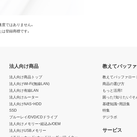
速度ではありません。
たは登録商標です。
法人向け商品
教えてバッファ
法人向け商品トップ
教えてバッファロー
法人向けWi-Fi(無線LAN)
商品の選び方
法人向け有線LAN
もっと活用！
法人向けルーター
困った！知りたい！そ
法人向けNAS・HDD
基礎知識・用語集
SSD
特集
ブルーレイ/DVD/CDドライブ
デジラボ
法人向けメモリー・組込み/OEM
サービス
法人向けUSBメモリー
メモリーカード・カードリーダー/ライター