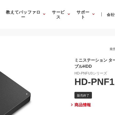
教えてバッファロ
サービ
サポー
会社
ー
ス
ト
発売
ミニステーション ターボ
ブルHDD
HD-PNFU3シリーズ
HD-PNF1
商品情報