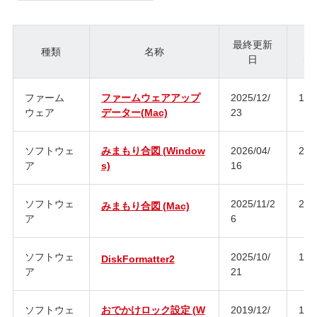
最終更新
種類
名称
日
ジ
ファーム
ファームウェアアップ
2025/12/
1.0
ウェア
データー(Mac)
23
ソフトウェ
みまもり合図 (Window
2026/04/
2.0
ア
s)
16
ソフトウェ
2025/11/2
2.0
みまもり合図 (Mac)
ア
6
ソフトウェ
2025/10/
1.3
DiskFormatter2
ア
21
ソフトウェ
おでかけロック設定 (W
2019/12/
1.2