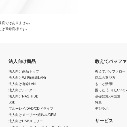
速度ではありません。
たは登録商標です。
法人向け商品
教えてバッファ
法人向け商品トップ
教えてバッファロー
法人向けWi-Fi(無線LAN)
商品の選び方
法人向け有線LAN
もっと活用！
法人向けルーター
困った！知りたい！そ
法人向けNAS・HDD
基礎知識・用語集
SSD
特集
ブルーレイ/DVD/CDドライブ
デジラボ
法人向けメモリー・組込み/OEM
サービス
法人向けUSBメモリー
メモリーカード・カードリーダー/ライター