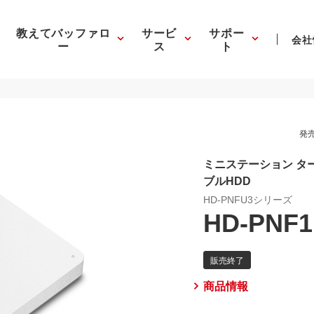
教えてバッファロ
サービ
サポー
会社
ー
ス
ト
発売
ミニステーション ターボ
ブルHDD
HD-PNFU3シリーズ
HD-PNF1
商品情報