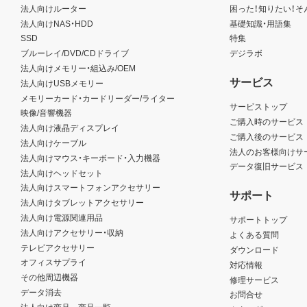
法人向けルーター
困った！知りたい！そ
法人向けNAS・HDD
基礎知識・用語集
SSD
特集
ブルーレイ/DVD/CDドライブ
デジラボ
法人向けメモリー・組込み/OEM
サービス
法人向けUSBメモリー
メモリーカード・カードリーダー/ライター
サービストップ
映像/音響機器
ご購入時のサービス
法人向け液晶ディスプレイ
ご購入後のサービス
法人向けケーブル
法人のお客様向けサ
法人向けマウス・キーボード・入力機器
データ復旧サービス
法人向けヘッドセット
法人向けスマートフォンアクセサリー
サポート
法人向けタブレットアクセサリー
法人向け電源関連用品
サポートトップ
法人向けアクセサリー・収納
よくある質問
テレビアクセサリー
ダウンロード
オフィスサプライ
対応情報
その他周辺機器
修理サービス
データ消去
お問合せ
法人向け商品 商品一覧