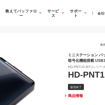
教えてバッファロ
サービ
サポー
会社
ー
ス
ト
発売
ミニステーション バ
暗号化機能搭載 USB3
HD-PNTU3-B/TJシリー
HD-PNT1
商品情報