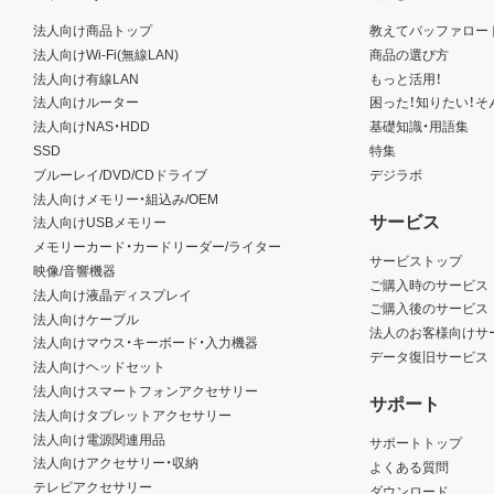
法人向け商品トップ
教えてバッファロー
法人向けWi-Fi(無線LAN)
商品の選び方
法人向け有線LAN
もっと活用！
法人向けルーター
困った！知りたい！そ
法人向けNAS・HDD
基礎知識・用語集
SSD
特集
ブルーレイ/DVD/CDドライブ
デジラボ
法人向けメモリー・組込み/OEM
サービス
法人向けUSBメモリー
メモリーカード・カードリーダー/ライター
サービストップ
映像/音響機器
ご購入時のサービス
法人向け液晶ディスプレイ
ご購入後のサービス
法人向けケーブル
法人のお客様向けサ
法人向けマウス・キーボード・入力機器
データ復旧サービス
法人向けヘッドセット
法人向けスマートフォンアクセサリー
サポート
法人向けタブレットアクセサリー
法人向け電源関連用品
サポートトップ
法人向けアクセサリー・収納
よくある質問
テレビアクセサリー
ダウンロード