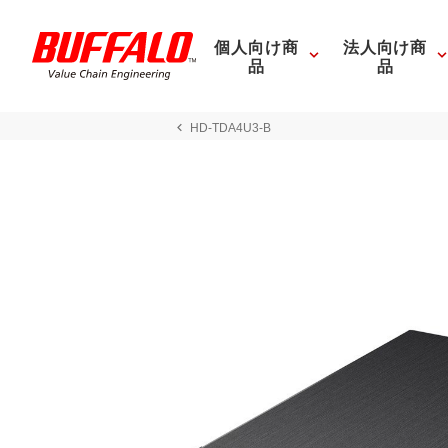
個人向け商
法人向け商
品
品
HD-TDA4U3-B