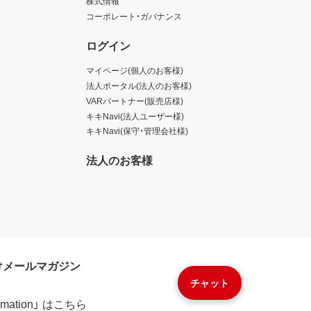
株式情報
コーポレート・ガバナンス
ログイン
マイページ(個人のお客様)
法人ポータル(法人のお客様)
VARパートナー(販売店様)
キキNavi(法人ユーザー様)
キキNavi(保守・管理会社様)
法人のお客様
けメールマガジン
チャット
formation」 はこちら