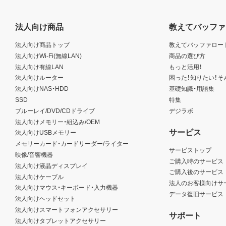
法人向け商品
教えてバッファ
法人向け商品トップ
教えてバッファロー
法人向けWi-Fi(無線LAN)
商品の選び方
法人向け有線LAN
もっと活用！
法人向けルーター
困った！知りたい！そ
法人向けNAS・HDD
基礎知識・用語集
SSD
特集
ブルーレイ/DVD/CDドライブ
デジラボ
法人向けメモリー・組込み/OEM
サービス
法人向けUSBメモリー
メモリーカード・カードリーダー/ライター
サービストップ
映像/音響機器
ご購入時のサービス
法人向け液晶ディスプレイ
ご購入後のサービス
法人向けケーブル
法人のお客様向けサ
法人向けマウス・キーボード・入力機器
データ復旧サービス
法人向けヘッドセット
法人向けスマートフォンアクセサリー
サポート
法人向けタブレットアクセサリー