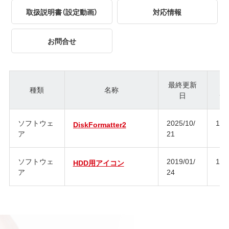
取扱説明書（設定動画）
対応情報
お問合せ
最終更新
種類
名称
日
ジ
ソフトウェ
2025/10/
1.3
DiskFormatter2
ア
21
ソフトウェ
2019/01/
1.0
HDD用アイコン
ア
24