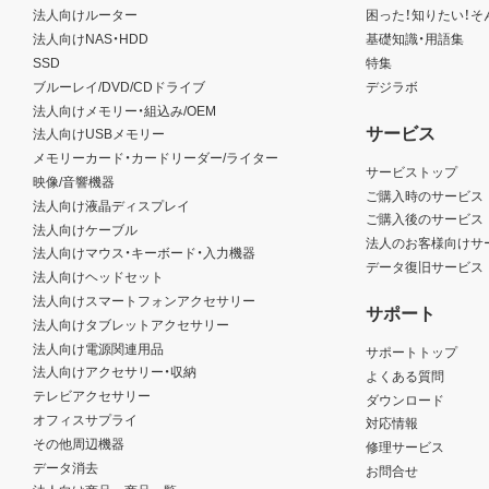
法人向けルーター
困った！知りたい！そ
法人向けNAS・HDD
基礎知識・用語集
SSD
特集
ブルーレイ/DVD/CDドライブ
デジラボ
法人向けメモリー・組込み/OEM
サービス
法人向けUSBメモリー
メモリーカード・カードリーダー/ライター
サービストップ
映像/音響機器
ご購入時のサービス
法人向け液晶ディスプレイ
ご購入後のサービス
法人向けケーブル
法人のお客様向けサ
法人向けマウス・キーボード・入力機器
データ復旧サービス
法人向けヘッドセット
法人向けスマートフォンアクセサリー
サポート
法人向けタブレットアクセサリー
法人向け電源関連用品
サポートトップ
法人向けアクセサリー・収納
よくある質問
テレビアクセサリー
ダウンロード
オフィスサプライ
対応情報
その他周辺機器
修理サービス
データ消去
お問合せ