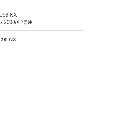
C98-NX
s 2000/XP専用
C98-NX