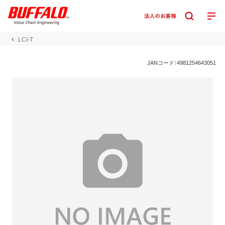
LCI-T
JANコード：4981254643051