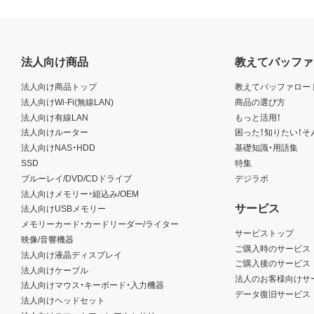
法人向け商品
教えてバッファ
法人向け商品トップ
教えてバッファロー
法人向けWi-Fi(無線LAN)
商品の選び方
法人向け有線LAN
もっと活用！
法人向けルーター
困った！知りたい！そ
法人向けNAS・HDD
基礎知識・用語集
SSD
特集
ブルーレイ/DVD/CDドライブ
デジラボ
法人向けメモリー・組込み/OEM
サービス
法人向けUSBメモリー
メモリーカード・カードリーダー/ライター
サービストップ
映像/音響機器
ご購入時のサービス
法人向け液晶ディスプレイ
ご購入後のサービス
法人向けケーブル
法人のお客様向けサ
法人向けマウス・キーボード・入力機器
データ復旧サービス
法人向けヘッドセット