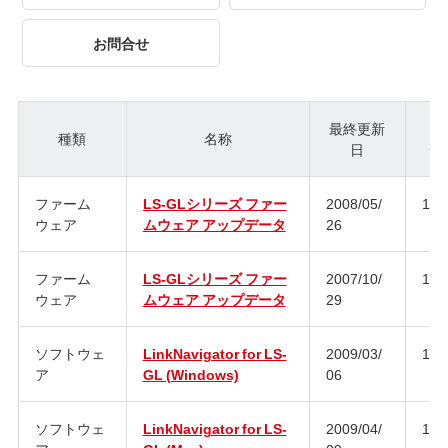
お問合せ
最終更新
種類
名称
日
ジ
ファーム
LS-GLシリーズ ファー
2008/05/
1.1
ウェア
ムウェア アップデータ
26
ファーム
LS-GLシリーズ ファー
2007/10/
1.1
ウェア
ムウェア アップデータ
29
ソフトウェ
LinkNavigator for LS-
2009/03/
1.5
ア
GL (Windows)
06
ソフトウェ
LinkNavigator for LS-
2009/04/
1.5