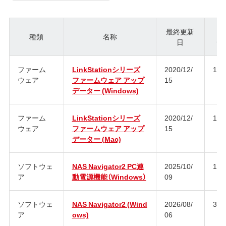
最終更新
種類
名称
日
ジ
ファーム
LinkStationシリーズ
2020/12/
1.7
ウェア
ファームウェア アップ
15
データー (Windows)
ファーム
LinkStationシリーズ
2020/12/
1.7
ウェア
ファームウェア アップ
15
データー (Mac)
ソフトウェ
NAS Navigator2 PC連
2025/10/
1.0.
ア
動電源機能（Windows）
09
ソフトウェ
NAS Navigator2 (Wind
2026/08/
3.1
ア
ows)
06