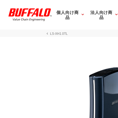
個人向け商
法人向け商
品
品
LS-XH1.0TL