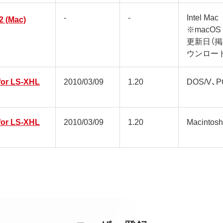
-
-
Intel Mac
2 (Mac)
※macOS
更新日（
ウンロー
for LS-XHL
2010/03/09
1.20
DOS/V、P
for LS-XHL
2010/03/09
1.20
Macintosh