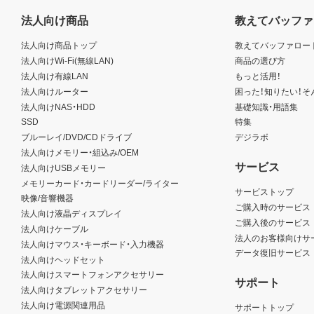
法人向け商品
教えてバッファ
法人向け商品トップ
教えてバッファロー
法人向けWi-Fi(無線LAN)
商品の選び方
法人向け有線LAN
もっと活用！
法人向けルーター
困った！知りたい！そ
法人向けNAS・HDD
基礎知識・用語集
SSD
特集
ブルーレイ/DVD/CDドライブ
デジラボ
法人向けメモリー・組込み/OEM
サービス
法人向けUSBメモリー
メモリーカード・カードリーダー/ライター
サービストップ
映像/音響機器
ご購入時のサービス
法人向け液晶ディスプレイ
ご購入後のサービス
法人向けケーブル
法人のお客様向けサ
法人向けマウス・キーボード・入力機器
データ復旧サービス
法人向けヘッドセット
法人向けスマートフォンアクセサリー
サポート
法人向けタブレットアクセサリー
法人向け電源関連用品
サポートトップ