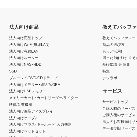
法人向け商品
教えてバッファ
法人向け商品トップ
教えてバッファロー
法人向けWi-Fi(無線LAN)
商品の選び方
法人向け有線LAN
もっと活用！
法人向けルーター
困った！知りたい！そ
法人向けNAS・HDD
基礎知識・用語集
SSD
特集
ブルーレイ/DVD/CDドライブ
デジラボ
法人向けメモリー・組込み/OEM
サービス
法人向けUSBメモリー
メモリーカード・カードリーダー/ライター
サービストップ
映像/音響機器
ご購入時のサービス
法人向け液晶ディスプレイ
ご購入後のサービス
法人向けケーブル
法人のお客様向けサ
法人向けマウス・キーボード・入力機器
データ復旧サービス
法人向けヘッドセット