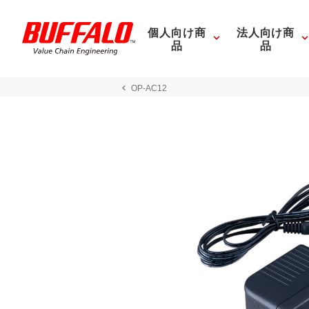
個人向け商
法人向け商
品
品
OP-AC12