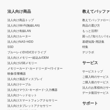
法人向け商品
教えてバッファ
法人向け商品トップ
教えてバッファロー
法人向けWi-Fi(無線LAN)
商品の選び方
法人向け有線LAN
もっと活用！
法人向けルーター
困った！知りたい！そ
法人向けNAS・HDD
基礎知識・用語集
SSD
特集
ブルーレイ/DVD/CDドライブ
デジラボ
法人向けメモリー・組込み/OEM
サービス
法人向けUSBメモリー
メモリーカード・カードリーダー/ライター
サービストップ
映像/音響機器
ご購入時のサービス
法人向け液晶ディスプレイ
ご購入後のサービス
法人向けケーブル
法人のお客様向けサ
法人向けマウス・キーボード・入力機器
データ復旧サービス
法人向けヘッドセット
法人向けスマートフォンアクセサリー
サポート
法人向けタブレットアクセサリー