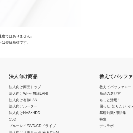
速度ではありません。
たは登録商標です。
法人向け商品
教えてバッファ
法人向け商品トップ
教えてバッファロー
法人向けWi-Fi(無線LAN)
商品の選び方
法人向け有線LAN
もっと活用！
法人向けルーター
困った！知りたい！そ
法人向けNAS・HDD
基礎知識・用語集
SSD
特集
ブルーレイ/DVD/CDドライブ
デジラボ
法人向けメモリー・組込み/OEM