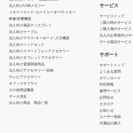
サービス
法人向けUSBメモリー
メモリーカード・カードリーダー/ライター
サービストップ
映像/音響機器
ご購入時のサービス
法人向け液晶ディスプレイ
ご購入後のサービス
法人向けケーブル
法人のお客様向けサ
法人向けマウス・キーボード・入力機器
データ復旧サービス
法人向けヘッドセット
法人向けスマートフォンアクセサリー
サポート
法人向けタブレットアクセサリー
法人向け電源関連用品
サポートトップ
法人向けアクセサリー・収納
よくある質問
テレビアクセサリー
ダウンロード
オフィスサプライ
対応情報
その他周辺機器
修理サービス
データ消去
お問合せ
法人向け商品 商品一覧
カタログ
お知らせ
ユーザー登録
付属品の購入