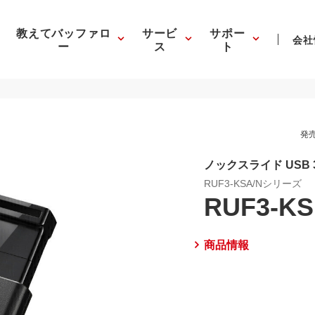
教えてバッファロ
サービ
サポー
会社
ー
ス
ト
発売
ノックスライド USB 3.
RUF3-KSA/Nシリーズ
RUF3-KS
商品情報