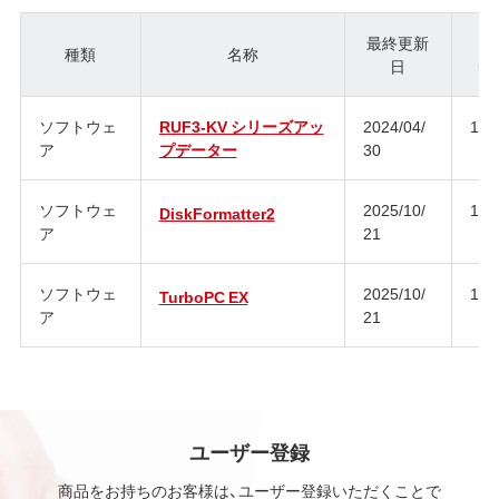
最終更新
種類
名称
日
ジ
ソフトウェ
RUF3-KV シリーズアッ
2024/04/
1.2
ア
プデーター
30
ソフトウェ
2025/10/
1.3
DiskFormatter2
ア
21
ソフトウェ
2025/10/
1.4
TurboPC EX
ア
21
ユーザー登録
商品をお持ちのお客様は、ユーザー登録いただくことで