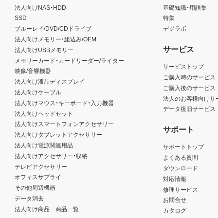
法人向けNAS・HDD
基礎知識・用語集
SSD
特集
ブルーレイ/DVD/CDドライブ
デジラボ
法人向けメモリー・組込み/OEM
サービス
法人向けUSBメモリー
メモリーカード・カードリーダー/ライター
サービストップ
映像/音響機器
ご購入時のサービス
法人向け液晶ディスプレイ
ご購入後のサービス
法人向けケーブル
法人のお客様向けサ
法人向けマウス・キーボード・入力機器
データ復旧サービス
法人向けヘッドセット
法人向けスマートフォンアクセサリー
サポート
法人向けタブレットアクセサリー
法人向け電源関連用品
サポートトップ
法人向けアクセサリー・収納
よくある質問
テレビアクセサリー
ダウンロード
オフィスサプライ
対応情報
その他周辺機器
修理サービス
データ消去
お問合せ
法人向け商品 商品一覧
カタログ